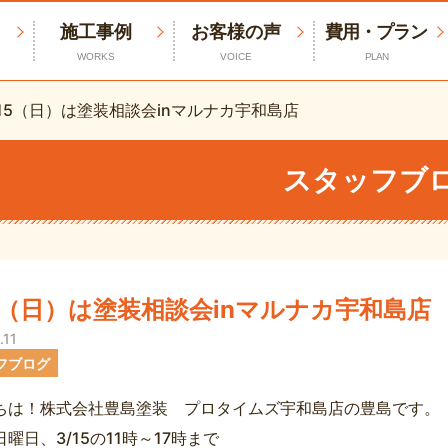
施工事例
お客様の声
費用・プラン
WORKS
VOICE
PLAN
/15（日）は塗装相談会inマルナカ宇和島店
スタッフブ
15（日）は塗装相談会inマルナカ宇和島店
.11
フブログ
ちは！株式会社豊島塗装 プロタイムズ宇和島店の豊島です。
曜日、3/15の11時～17時まで