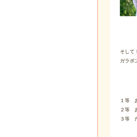
そして
ガラポ
１等 
２等 
３等 