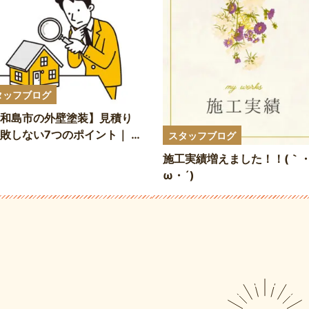
タッフブログ
和島市の外壁塗装】見積り
敗しない7つのポイント｜ 2
スタッフブログ
6年の費用相場も解説
施工実績増えました！！(｀
ω・´)ゞ