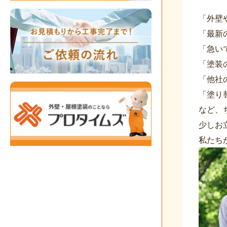
「外壁
「最新
「急い
「塗装
「他社
「塗り
など、
少しお
私たち