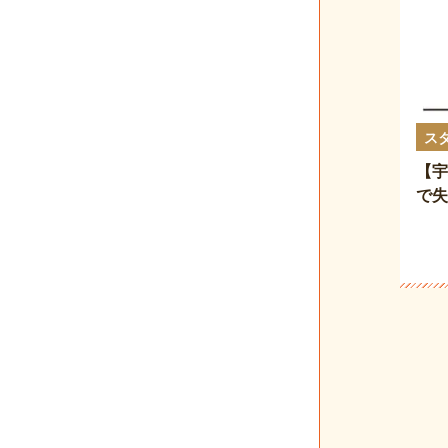
ス
【宇
で失
02