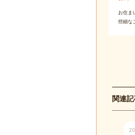
お住ま
些細な
関連記
20