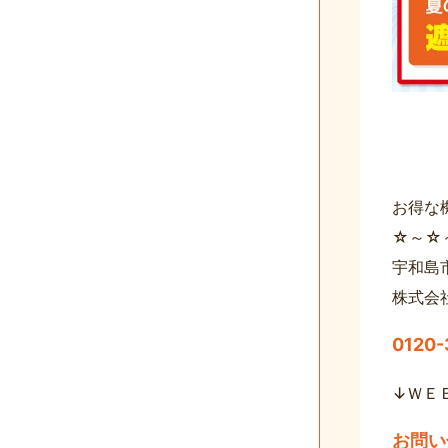
お得な
☆～☆
宇和島
株式会
0120
↓ＷＥ
お問い