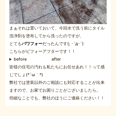
まぁそれは置いておいて、今回水で洗う前にタイル
洗浄剤を塗布してから洗ったのですが、
とても
パワフォー
だった
んです(; ･`д･´)
こちらがビフォーアフターです！！
before after
皆様の住宅の汚れも私たちにお任せあれ！！って感
じでしょ(*´ω｀*)
弊社では塗装以外のご相談にも対応することが出来
ますので、お家でお困りごとがございましたら。
些細なことでも、弊社のほうにご連絡ください！！