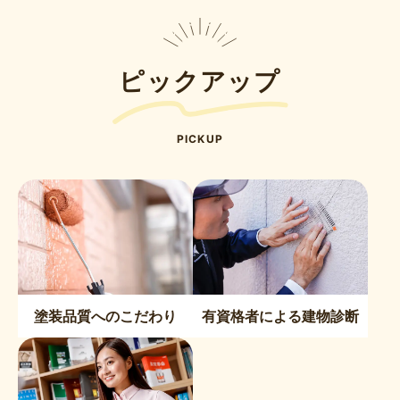
稿
の
ペ
ー
ピックアップ
ジ
送
り
PICKUP
塗装品質へのこだわり
有資格者による建物診断