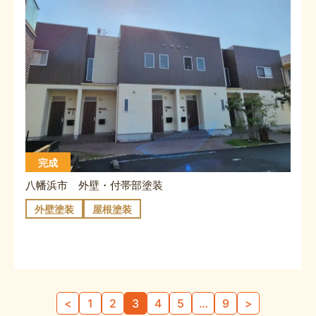
完成
八幡浜市 外壁・付帯部塗装
外壁塗装
屋根塗装
投
<
1
2
3
4
5
…
9
>