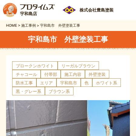
株式会社豊島塗装
宇和島店
HOME
>
施工事例
>
宇和島市 外壁塗装工事
宇和島市 外壁塗装工事
ブロークンホワイト
リーガルブラウン
チャコール
付帯部
施工内容
外壁塗装
防水工事
エリア
宇和島市
色
ホワイト系
黒・グレー系
ブラウン系