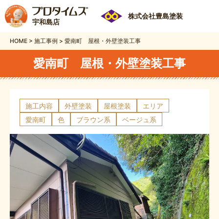
株式会社豊島塗装
宇和島店
HOME
>
施工事例
>
愛南町 屋根・外壁塗装工事
愛南町 屋根・外壁塗装工事
施工内容
外壁塗装
屋根塗装
エリア
愛南町
色
ブラウン系
ベージュ系