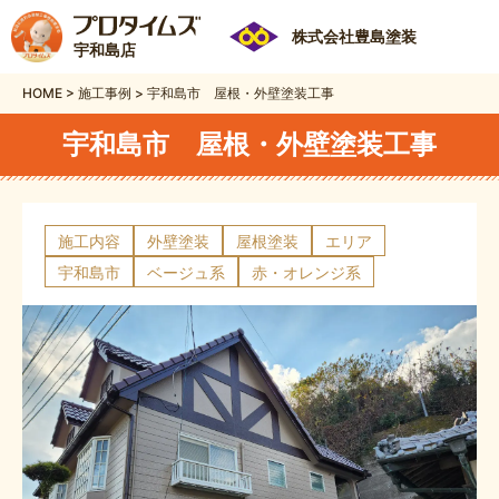
株式会社豊島塗装
宇和島店
HOME
>
施工事例
>
宇和島市 屋根・外壁塗装工事
宇和島市 屋根・外壁塗装工事
施工内容
外壁塗装
屋根塗装
エリア
宇和島市
ベージュ系
赤・オレンジ系