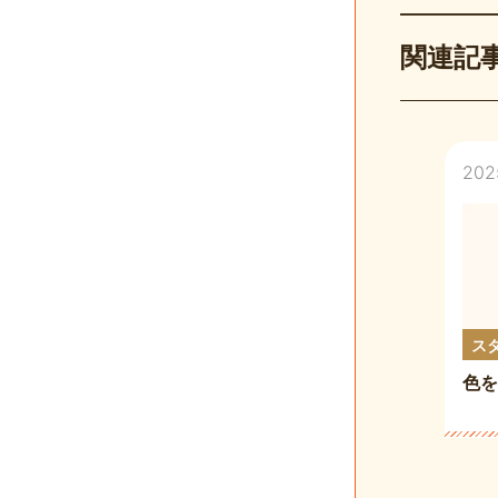
関連記
202
ス
色を