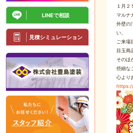
１月２
マルナ
LINEで相談
外壁の
い。
見積シミュレーション
ご来場
目玉商
そのほ
些細な
心より
https: