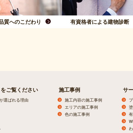
品質へのこだわり
有資格者による建物診断
らをご覧ください
施工事例
サ
が選ばれる理由
施工内容の施工事例
プ
エリアの施工事例
塗
色の施工事例
有
W
わ
ン