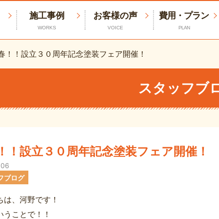
施工事例
お客様の声
費用・プラン
WORKS
VOICE
PLAN
春！！設立３０周年記念塗装フェア開催！
スタッフブ
！！設立３０周年記念塗装フェア開催！
.06
フブログ
ちは、河野です！
いうことで！！