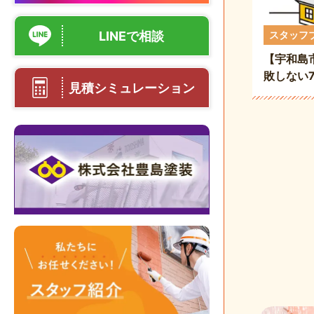
LINEで相談
スタッフ
【宇和島
敗しない7
見積シミュレーション
の費用相