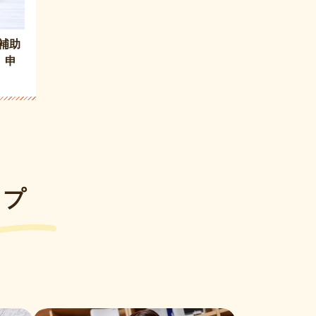
補助
】申
ップ