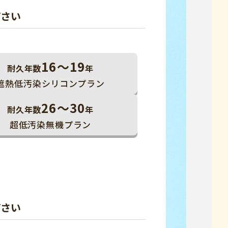
ださい
16～19
耐久年数
年
遮熱低汚染シリコンプラン
26～30
耐久年数
年
超低汚染無機プラン
ださい