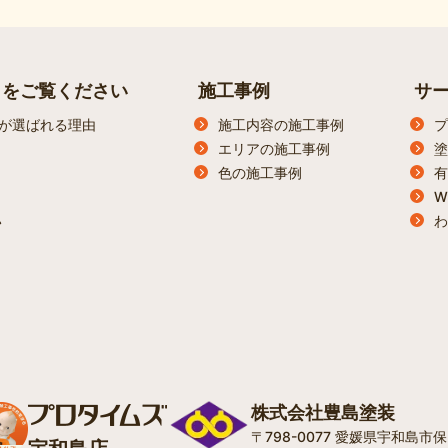
らをご覧ください
施工事例
サ
が選ばれる理由
施工内容の施工事例
プ
エリアの施工事例
塗
色の施工事例
有
W
わ
ン
株式会社豊島塗装
〒798-0077 愛媛県宇和島市保