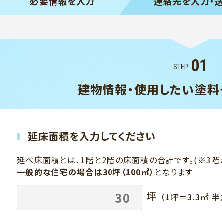
必要情報を
入力
連絡先を
入力・
01
STEP
建物情報・使用したい
塗料
延床面積を入力してください
延べ床面積とは、1階と2階の床面積の合計です。(※3階
一般的な住宅の場合は30坪（100㎡）
となります
坪
（1坪＝3.3㎡