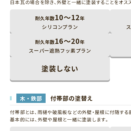
日本瓦の場合を除き、外壁と一緒に塗装することをオスス
10～12
耐久年数
年
シリコンプラン
16～20
耐久年数
年
スーパー遮熱フッ素プラン
塗装しない
付帯部の塗替え
木・鉄部
付帯部とは、雨樋や破風板などの外壁・屋根に付随する
基本的には、外壁や屋根と一緒に塗装します。