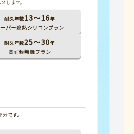
メします。
13～16
耐久年数
年
スーパー遮熱シリコンプラン
25～30
耐久年数
年
高耐候無機プラン
部分です。