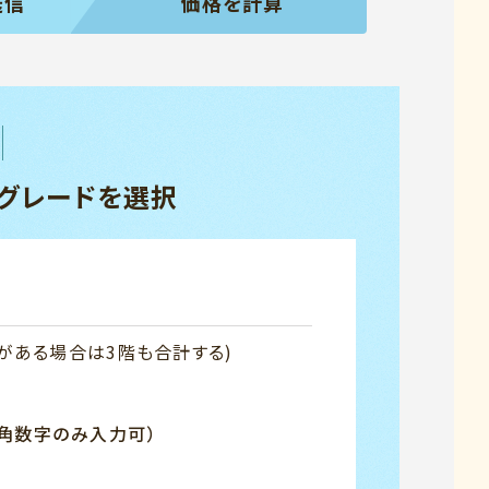
送信
価格を
計算
グレードを選択
がある場合は3階も合計する)
 半角数字のみ入力可）