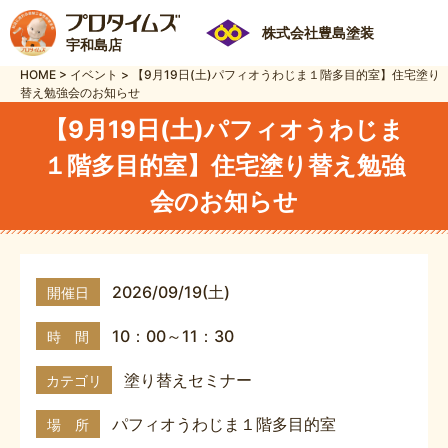
株式会社豊島塗装
宇和島店
HOME
>
イベント
>
【9月19日(土)パフィオうわじま１階多目的室】住宅塗り
替え勉強会のお知らせ
【9月19日(土)パフィオうわじま
１階多目的室】住宅塗り替え勉強
会のお知らせ
2026/09/19(土)
開催日
10：00～11：30
時 間
塗り替えセミナー
カテゴリ
パフィオうわじま１階多目的室
場 所