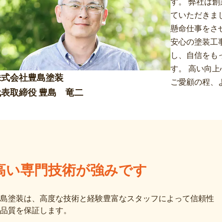
す。 弊社は
ていただきま
懸命仕事をさ
安心の塗装工
し、自信をも
す。 高い向
株式会社豊島塗装
ご愛顧の程、
代表取締役 豊島 竜二
高い専門技術が強みです
島塗装は、高度な技術と経験豊富なスタッフによって信頼性
品質を保証します。